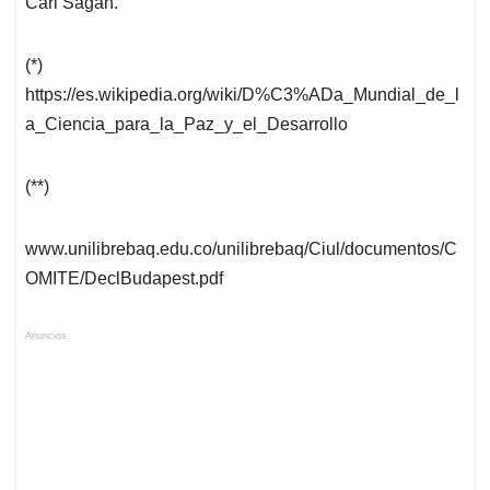
Carl Sagan.
(*)
https://es.wikipedia.org/wiki/D%C3%ADa_Mundial_de_l
a_Ciencia_para_la_Paz_y_el_Desarrollo
(**)
www.unilibrebaq.edu.co/unilibrebaq/Ciul/documentos/C
OMITE/DeclBudapest.pdf
Anuncios.