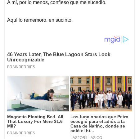
p
k
n
A mí, por lo menos, confieso que me sucedió.
Aquí lo rememoro, en sucinto.