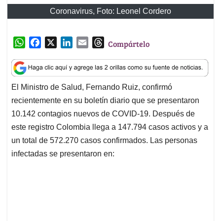
Coronavirus, Foto: Leonel Cordero
W
F
X
L
E
T
Compártelo
h
a
i
m
h
a
c
n
a
r
t
e
k
i
e
El Ministro de Salud, Fernando Ruiz, confirmó
s
b
e
l
a
recientemente en su boletín diario que se presentaron
A
o
d
d
p
o
I
s
10.142 contagios nuevos de COVID-19. Después de
p
k
n
este registro Colombia llega a 147.794 casos activos y a
un total de 572.270 casos confirmados. Las personas
infectadas se presentaron en: