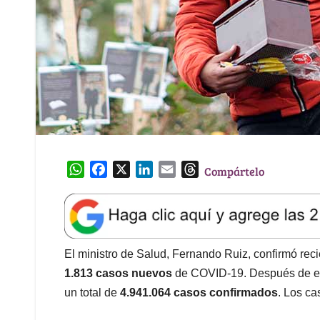
W
F
X
L
E
T
Compártelo
h
a
i
m
h
a
c
n
a
r
t
e
k
i
e
s
b
e
l
a
A
o
d
d
El ministro de Salud, Fernando Ruiz, confirmó rec
p
o
I
s
1.813 casos nuevos
de COVID-19. Después de est
p
k
n
un total de
4.941.064 casos confirmados
. Los ca