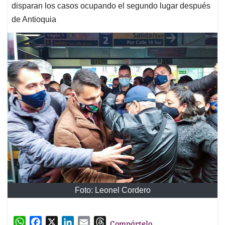
disparan los casos ocupando el segundo lugar después
de Antioquia
Foto: Leonel Cordero
W
F
X
L
E
T
Compártelo