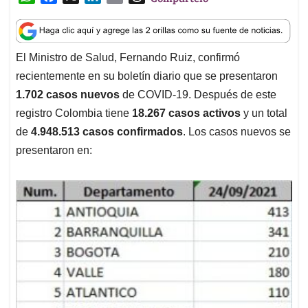
h
a
i
m
h
a
c
n
a
r
t
e
k
i
e
El Ministro de Salud, Fernando Ruiz, confirmó
s
b
e
l
a
recientemente en su boletín diario que se presentaron
A
o
d
d
p
o
I
s
1.702 casos nuevos
de COVID-19. Después de este
p
k
n
registro Colombia tiene
18.267 casos activos
y un total
de
4.948.513 casos confirmados
. Los casos nuevos se
presentaron en: