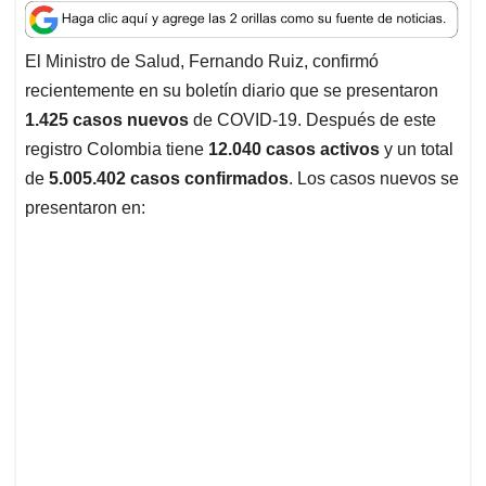
a
c
n
a
r
t
e
k
i
e
El Ministro de Salud, Fernando Ruiz, confirmó
s
b
e
l
a
recientemente en su boletín diario que se presentaron
A
o
d
d
p
o
I
s
1.425 casos nuevos
de COVID-19. Después de este
p
k
n
registro Colombia tiene
12.040 casos activos
y un total
de
5.005.402
casos confirmados
. Los casos nuevos se
presentaron en: