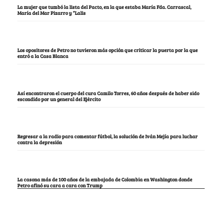
La mujer que tumbó la lista del Pacto, en la que estaba María Fda. Carrascal,
María del Mar Pizarro y “Lalis
Los opositores de Petro no tuvieron más opción que criticar la puerta por la que
entró a la Casa Blanca
Así encontraron el cuerpo del cura Camilo Torres, 60 años después de haber sido
escondido por un general del Ejército
Regresar a la radio para comentar fútbol, la solución de Iván Mejía para luchar
contra la depresión
La casona más de 100 años de la embajada de Colombia en Washington donde
Petro afinó su cara a cara con Trump