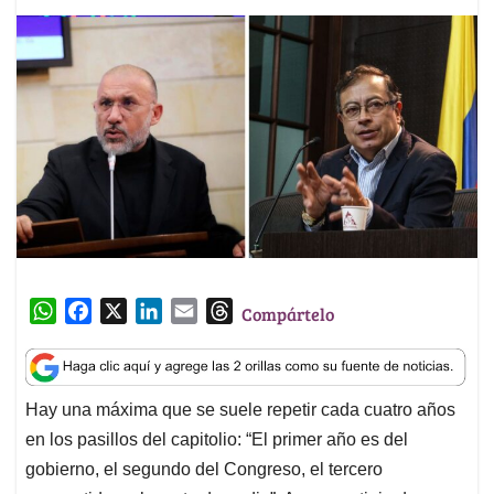
W
F
X
L
E
T
Compártelo
h
a
i
m
h
a
c
n
a
r
t
e
k
i
e
Hay una máxima que se suele repetir cada cuatro años
s
b
e
l
a
en los pasillos del capitolio: “El primer año es del
A
o
d
d
p
o
I
s
gobierno, el segundo del Congreso, el tercero