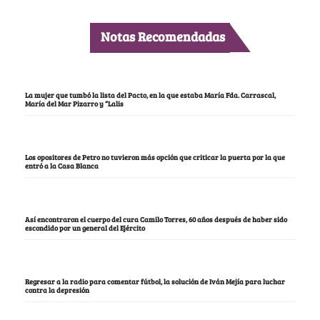
Notas Recomendadas
La mujer que tumbó la lista del Pacto, en la que estaba María Fda. Carrascal,
María del Mar Pizarro y “Lalis
Los opositores de Petro no tuvieron más opción que criticar la puerta por la que
entró a la Casa Blanca
Así encontraron el cuerpo del cura Camilo Torres, 60 años después de haber sido
escondido por un general del Ejército
Regresar a la radio para comentar fútbol, la solución de Iván Mejía para luchar
contra la depresión