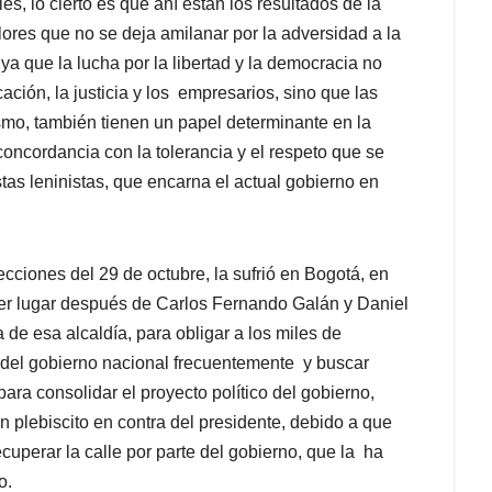
les, lo cierto es que ahí están los resultados de la
lores que no se deja amilanar por la adversidad a la
a que la lucha por la libertad y la democracia no
ación, la justicia y los empresarios, sino que las
smo, también tienen un papel determinante en la
concordancia con la tolerancia y el respeto que se
as leninistas, que encarna el actual gobierno en
ecciones del 29 de octubre, la sufrió en Bogotá, en
cer lugar después de Carlos Fernando Galán y Daniel
 de esa alcaldía, para obligar a los miles de
 del gobierno nacional frecuentemente y buscar
ra consolidar el proyecto político del gobierno,
un plebiscito en contra del presidente, debido a que
recuperar la calle por parte del gobierno, que la ha
o.