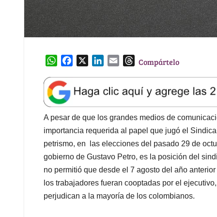
W
F
X
L
E
T
Compártelo
h
a
i
m
h
a
c
n
a
r
t
e
k
i
e
s
b
e
l
a
A
o
d
d
A pesar de que los grandes medios de comunicación
p
o
I
s
importancia requerida al papel que jugó el Sindica
p
k
n
petrismo, en las elecciones del pasado 29 de octu
gobierno de Gustavo Petro, es la posición del sind
no permitió que desde el 7 agosto del año anteri
los trabajadores fueran cooptadas por el ejecutivo
perjudican a la mayoría de los colombianos.