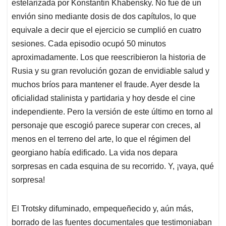
estelarizada por Konstantin Khabensky. No fue de un
A
o
d
d
p
o
I
s
envión sino mediante dosis de dos capítulos, lo que
p
k
n
equivale a decir que el ejercicio se cumplió en cuatro
sesiones. Cada episodio ocupó 50 minutos
aproximadamente. Los que reescribieron la historia de
Rusia y su gran revolución gozan de envidiable salud y
muchos bríos para mantener el fraude. Ayer desde la
oficialidad stalinista y partidaria y hoy desde el cine
independiente. Pero la versión de este último en torno al
personaje que escogió parece superar con creces, al
menos en el terreno del arte, lo que el régimen del
georgiano había edificado. La vida nos depara
sorpresas en cada esquina de su recorrido. Y, ¡vaya, qué
sorpresa!
El Trotsky difuminado, empequeñecido y, aún más,
borrado de las fuentes documentales que testimoniaban