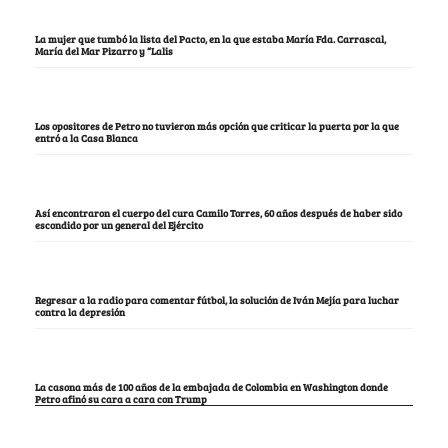
La mujer que tumbó la lista del Pacto, en la que estaba María Fda. Carrascal,
María del Mar Pizarro y “Lalis
Los opositores de Petro no tuvieron más opción que criticar la puerta por la que
entró a la Casa Blanca
Así encontraron el cuerpo del cura Camilo Torres, 60 años después de haber sido
escondido por un general del Ejército
Regresar a la radio para comentar fútbol, la solución de Iván Mejía para luchar
contra la depresión
La casona más de 100 años de la embajada de Colombia en Washington donde
Petro afinó su cara a cara con Trump