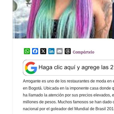
W
F
X
L
E
T
Compártelo
h
a
i
m
h
a
c
n
a
r
t
e
k
i
e
s
b
e
l
a
A
o
d
d
Arrogante es uno de los restaurantes de moda en 
p
o
I
s
en Bogotá. Ubicada en la imponente casa donde q
p
k
n
ha llamado la atención por sus precios elevados, 
millones de pesos. Muchos famosos se han dado cit
nacional por el goleador del Mundial de Brasil 20