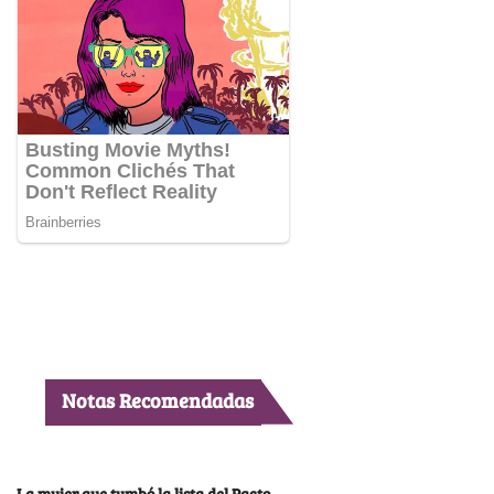
Notas Recomendadas
La mujer que tumbó la lista del Pacto,