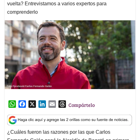
vuelta? Entrevistamos a varios expertos para
comprenderlo
W
F
X
L
E
T
Compártelo
h
a
i
m
h
a
c
n
a
r
t
e
k
i
e
¿Cuáles fueron las razones por las que Carlos
s
b
e
l
a