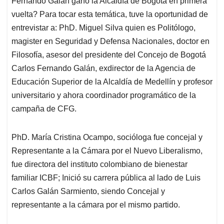
Fernando Galán ganó la Alcaldía de Bogotá en primera
A
o
d
d
p
o
I
s
vuelta? Para tocar esta temática, tuve la oportunidad de
p
k
n
entrevistar a: PhD. Miguel Silva quien es Politólogo,
magister en Seguridad y Defensa Nacionales, doctor en
Filosofía, asesor del presidente del Concejo de Bogotá
Carlos Fernando Galán, exdirector de la Agencia de
Educación Superior de la Alcaldía de Medellín y profesor
universitario y ahora coordinador programático de la
campaña de CFG.
PhD. María Cristina Ocampo, socióloga fue concejal y
Representante a la Cámara por el Nuevo Liberalismo,
fue directora del instituto colombiano de bienestar
familiar ICBF; Inició su carrera pública al lado de Luis
Carlos Galán Sarmiento, siendo Concejal y
representante a la cámara por el mismo partido.