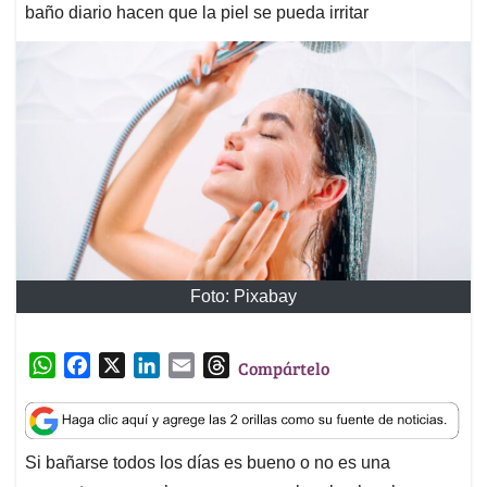
baño diario hacen que la piel se pueda irritar
Foto: Pixabay
W
F
X
L
E
T
Compártelo
h
a
i
m
h
a
c
n
a
r
t
e
k
i
e
Si bañarse todos los días es bueno o no es una
s
b
e
l
a