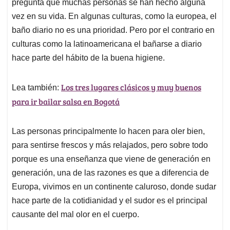
pregunta que muchas personas se han hecho alguna
A
o
d
d
p
o
I
s
vez en su vida. En algunas culturas, como la europea, el
p
k
n
baño diario no es una prioridad. Pero por el contrario en
culturas como la latinoamericana el bañarse a diario
hace parte del hábito de la buena higiene.
Los tres lugares clásicos y muy buenos
Lea también:
para ir bailar salsa en Bogotá
Las personas principalmente lo hacen para oler bien,
para sentirse frescos y más relajados, pero sobre todo
porque es una enseñanza que viene de generación en
generación, una de las razones es que a diferencia de
Europa, vivimos en un continente caluroso, donde sudar
hace parte de la cotidianidad y el sudor es el principal
causante del mal olor en el cuerpo.