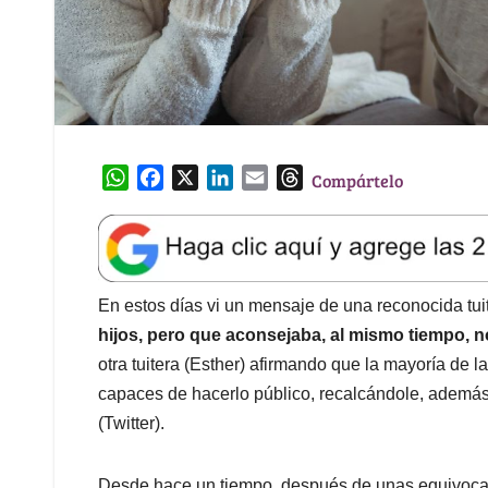
W
F
X
L
E
T
Compártelo
h
a
i
m
h
a
c
n
a
r
t
e
k
i
e
s
b
e
l
a
A
o
d
d
En estos días vi un mensaje de una reconocida tu
p
o
I
s
hijos, pero que aconsejaba, al mismo tiempo, n
p
k
n
otra tuitera (Esther) afirmando que la mayoría de
capaces de hacerlo público, recalcándole, además, 
(Twitter).
Desde hace un tiempo, después de unas equivocad