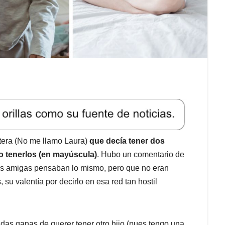
itera (No me llamo Laura)
que decía tener dos
o tenerlos (en mayúscula)
. Hubo un comentario de
 las amigas pensaban lo mismo, pero que no eran
su valentía por decirlo en esa red tan hostil
as ganas de querer tener otro hijo (pues tengo una