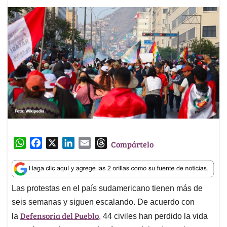
W
F
X
L
E
T
Compártelo
h
a
i
m
h
a
c
n
a
r
t
e
k
i
e
Las protestas en el país sudamericano tienen más de
s
b
e
l
a
seis semanas y siguen escalando. De acuerdo con
A
o
d
d
p
o
I
s
Defensoría del Pueblo
la
, 44 civiles han perdido la vida