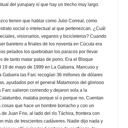
ual del yurupary sí que hay un trecho muy largo.
zco tienen que hablar como Julio Correal, como
rato social o intelectual al que pertenezcan. ¿Cuál
eciales, visionarios, veganos y bicicleteros? Cuando
ser baretero a finales de los noventa en Cúcuta era
los pelados los quebraban los paracos por llevar
os de tanto matar patas de porro. Era el Bloque
 el 19 de mayo de 1999 en La Gabarra. Mancuso y
 Gabarra las Farc recogían 36 millones de dólares
aras, ayudados por el general Matamoros del glorioso
 Farc salieron corriendo y dejaron sola a la
Catatumbo, mataba porque sí o porque no. Cuentan
s cosas que hace un hombre borracho y con un
e Juan Frio, al lado del río Táchira, frontera con
n más de trescientos cadáveres. Nadie dijo nada y