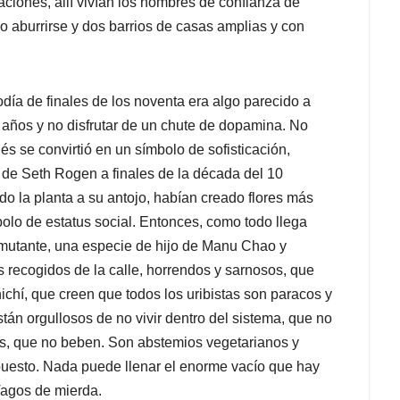
aciones, allí vivían los hombres de confianza de
 aburrirse y dos barrios de casas amplias y con
ía de finales de los noventa era algo parecido a
0 años y no disfrutar de un chute de dopamina. No
s se convirtió en un símbolo de sofisticación,
de Seth Rogen a finales de la década del 10
o la planta a su antojo, habían creado flores más
bolo de estatus social. Entonces, como todo llega
 mutante, una especie de hijo de Manu Chao y
s recogidos de la calle, horrendos y sarnosos, que
hí, que creen que todos los uribistas son paracos y
tán orgullosos de no vivir dentro del sistema, que no
s, que no beben. Son abstemios vegetarianos y
upuesto. Nada puede llenar el enorme vacío que hay
Vagos de mierda.