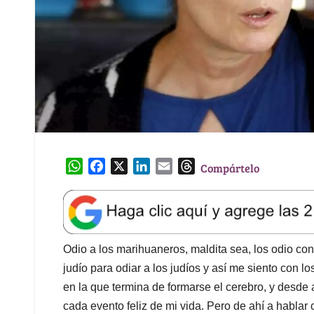
W
F
X
L
E
T
Compártelo
h
a
i
m
h
a
c
n
a
r
t
e
k
i
e
s
b
e
l
a
A
o
d
d
Odio a los marihuaneros, maldita sea, los odio con
p
o
I
s
judío para odiar a los judíos y así me siento con l
p
k
n
en la que termina de formarse el cerebro, y desde
cada evento feliz de mi vida. Pero de ahí a hablar