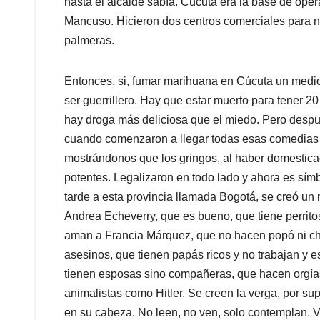
hasta el alcalde sabía. Cúcuta era la base de oper
Mancuso. Hicieron dos centros comerciales para no
palmeras.
Entonces, si, fumar marihuana en Cúcuta un mediod
ser guerrillero. Hay que estar muerto para tener 2
hay droga más deliciosa que el miedo. Pero despué
cuando comenzaron a llegar todas esas comedias 
mostrándonos que los gringos, al haber domesticad
potentes. Legalizaron en todo lado y ahora es sím
tarde a esta provincia llamada Bogotá, se creó un
Andrea Echeverry, que es bueno, que tiene perrito
aman a Francia Márquez, que no hacen popó ni chic
asesinos, que tienen papás ricos y no trabajan y es
tienen esposas sino compañeras, que hacen orgía
animalistas como Hitler. Se creen la verga, por s
en su cabeza. No leen, no ven, solo contemplan. 