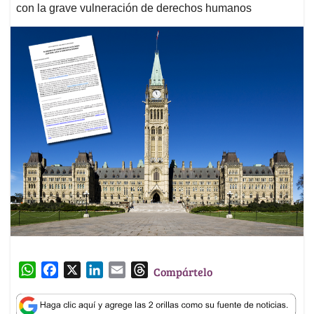
con la grave vulneración de derechos humanos
W
F
X
L
E
T
Compártelo
h
a
i
m
h
a
c
n
a
r