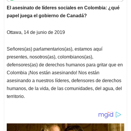
t
e
k
i
e
El asesinato de líderes sociales en Colombia: ¿qué
s
b
e
l
a
papel juega el gobierno de Canadá?
A
o
d
d
p
o
I
s
p
k
n
Ottawa, 14 de junio de 2019
Señores(as) parlamentarios(as), estamos aquí
presentes, nosotros(as), colombianos(as),
defensores(as) de derechos humanos para gritar que en
Colombia ¡Nos están asesinando! Nos están
asesinando a nuestros líderes, defensores de derechos
humanos, de la vida, de las comunidades, del agua, del
territorio.