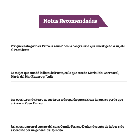
Notas Recomendadas
Por qué el abogado de Petro se reunió con la congresista que investigaba a su jefe,
el Presidente
La mujer que tumbó la lista del Pacto, en la que estaba María Fda. Carrascal,
María del Mar Pizarro y “Lalis
Los opositores de Petro no tuvieron más opción que criticar la puerta por la que
entró a la Casa Blanca
Así encontraron el cuerpo del cura Camilo Torres, 60 años después de haber sido
escondido por un general del Ejército