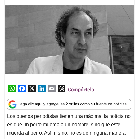
W
F
X
L
E
T
Compártelo
h
a
i
m
h
a
c
n
a
r
t
e
k
i
e
Los buenos periodistas tienen una máxima: la noticia no
s
b
e
l
a
es que un perro muerda a un hombre, sino que este
A
o
d
d
p
o
I
s
muerda al perro. Así mismo, no es de ninguna manera