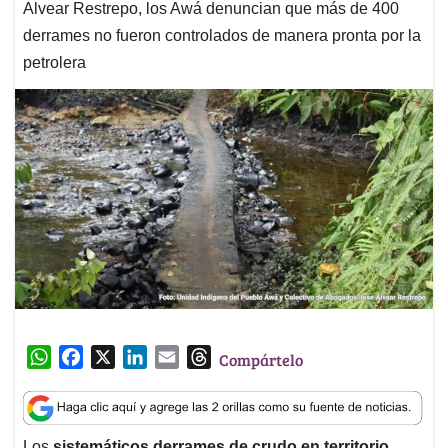
Alvear Restrepo, los Awá denuncian que más de 400
derrames no fueron controlados de manera pronta por la
petrolera
W
F
X
L
E
T
Compártelo
h
a
i
m
h
a
c
n
a
r
t
e
k
i
e
Los
sistemáticos derrames de crudo en territorio