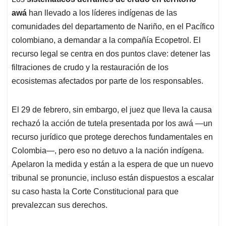
s
b
e
l
a
awá
han llevado a los líderes indígenas de las
A
o
d
d
p
o
I
s
comunidades del departamento de Nariño, en el Pacífico
p
k
n
colombiano, a demandar a la compañía Ecopetrol. El
recurso legal se centra en dos puntos clave: detener las
filtraciones de crudo y la restauración de los
ecosistemas afectados por parte de los responsables.
El 29 de febrero, sin embargo, el juez que lleva la causa
rechazó la acción de tutela presentada por los awá —un
recurso jurídico que protege derechos fundamentales en
Colombia—, pero eso no detuvo a la nación indígena.
Apelaron la medida y están a la espera de que un nuevo
tribunal se pronuncie, incluso están dispuestos a escalar
su caso hasta la Corte Constitucional para que
prevalezcan sus derechos.