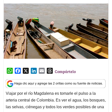
W
F
X
L
E
T
Compártelo
h
a
i
m
h
a
c
n
a
r
t
e
k
i
e
Viajar por el río Magdalena es tomarle el pulso a la
s
b
e
l
a
arteria central de Colombia. Es ver el agua, los bosques,
A
o
d
d
p
o
I
s
las selvas, ciénegas y todos los verdes posibles de una