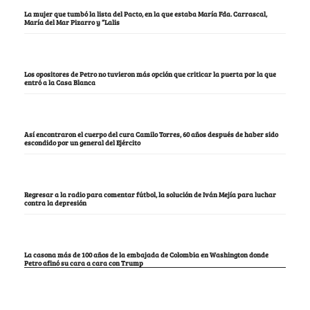
La mujer que tumbó la lista del Pacto, en la que estaba María Fda. Carrascal,
María del Mar Pizarro y “Lalis
Los opositores de Petro no tuvieron más opción que criticar la puerta por la que
entró a la Casa Blanca
Así encontraron el cuerpo del cura Camilo Torres, 60 años después de haber sido
escondido por un general del Ejército
Regresar a la radio para comentar fútbol, la solución de Iván Mejía para luchar
contra la depresión
La casona más de 100 años de la embajada de Colombia en Washington donde
Petro afinó su cara a cara con Trump