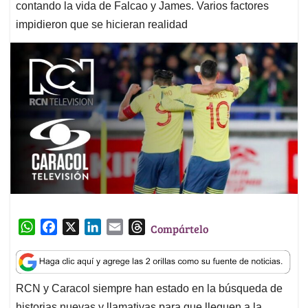
contando la vida de Falcao y James. Varios factores
impidieron que se hicieran realidad
W
F
X
L
E
T
Compártelo
h
a
i
m
h
a
c
n
a
r
t
e
k
i
e
RCN y Caracol siempre han estado en la búsqueda de
s
b
e
l
a
historias nuevas y llamativas para que lleguen a la