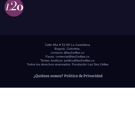
Calle 98a # 51-69 La Castellana
Bogotá, Colombia.
contacto @las2orillas.co
Pauta:
comercial@las2orillas.co
Temas Juridicos:
juridico@las2orillas.co
Todos los derechos reservados. Fundación Las Dos Orillas
¿Quiénes somos?
Política de Privacidad