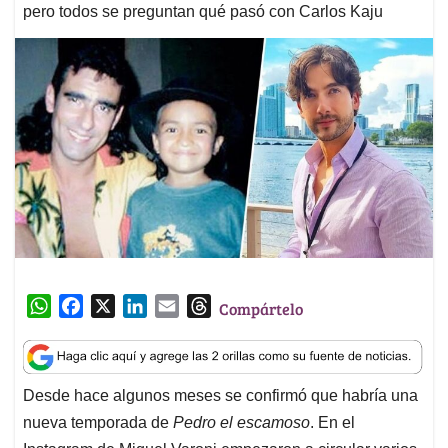
pero todos se preguntan qué pasó con Carlos Kaju
W
F
X
L
E
T
Compártelo
h
a
i
m
h
a
c
n
a
r
t
e
k
i
e
Desde hace algunos meses se confirmó que habría una
s
b
e
l
a
nueva temporada de
Pedro el escamoso
. En el
A
o
d
d