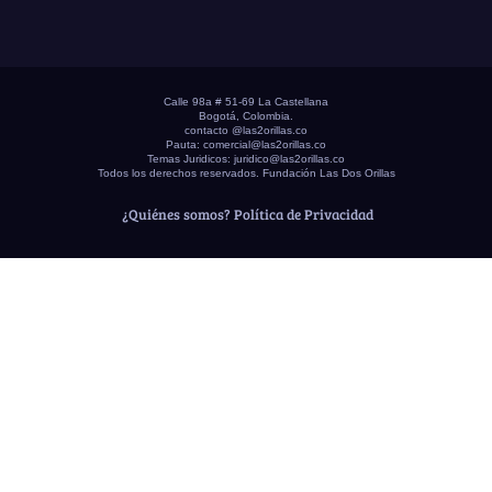
Calle 98a # 51-69 La Castellana
Bogotá, Colombia.
contacto @las2orillas.co
Pauta:
comercial@las2orillas.co
Temas Juridicos:
juridico@las2orillas.co
Todos los derechos reservados. Fundación Las Dos Orillas
¿Quiénes somos?
Política de Privacidad