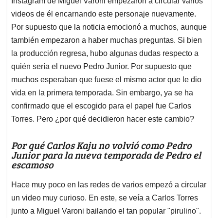
p
o
I
s
Instagram de Miguel Varoni empezaron a circular varios
p
k
n
videos de él encarnando este personaje nuevamente.
Por supuesto que la noticia emocionó a muchos, aunque
también empezaron a haber muchas preguntas. Si bien
la producción regresa, hubo algunas dudas respecto a
quién sería el nuevo Pedro Junior. Por supuesto que
muchos esperaban que fuese el mismo actor que le dio
vida en la primera temporada. Sin embargo, ya se ha
confirmado que el escogido para el papel fue Carlos
Torres. Pero ¿por qué decidieron hacer este cambio?
Por qué Carlos Kaju no volvió como Pedro
Junior para la nueva temporada de Pedro el
escamoso
Hace muy poco en las redes de varios empezó a circular
un video muy curioso. En este, se veía a Carlos Torres
junto a Miguel Varoni bailando el tan popular "pirulino".