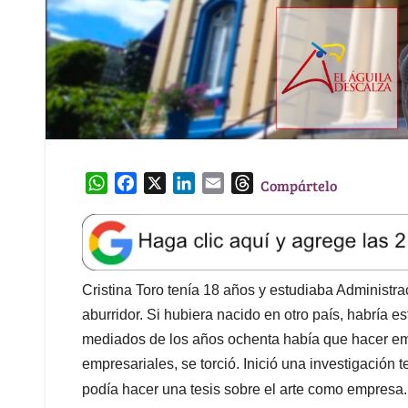
W
F
X
L
E
T
Compártelo
h
a
i
m
h
a
c
n
a
r
t
e
k
i
e
s
b
e
l
a
A
o
d
d
Cristina Toro tenía 18 años y estudiaba Administra
p
o
I
s
aburridor. Si hubiera nacido en otro país, habría est
p
k
n
mediados de los años ochenta había que hacer empre
empresariales, se torció. Inició una investigació
podía hacer una tesis sobre el arte como empresa.