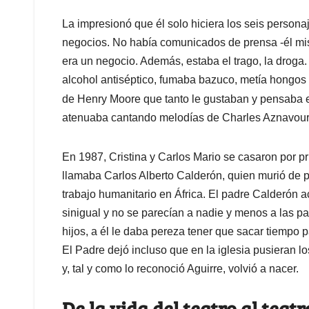
La impresionó que él solo hiciera los seis personaj
negocios. No había comunicados de prensa -él mis
era un negocio. Además, estaba el trago, la droga.
alcohol antiséptico, fumaba bazuco, metía hongos 
de Henry Moore que tanto le gustaban y pensaba e
atenuaba cantando melodías de Charles Aznavour y
En 1987, Cristina y Carlos Mario se casaron por p
llamaba Carlos Alberto Calderón, quien murió de
trabajo humanitario en África. El padre Calderón 
sinigual y no se parecían a nadie y menos a las pa
hijos, a él le daba pereza tener que sacar tiempo p
El Padre dejó incluso que en la iglesia pusieran l
y, tal y como lo reconoció Aguirre, volvió a nacer.
De la vida del teatro al teatr