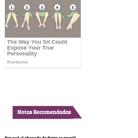
Notas Recomendadas
Por qué el abogado de Petro se reunió