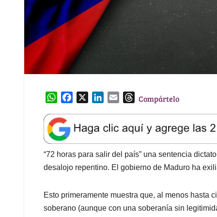
W
F
X
L
E
T
Compártelo
h
a
i
m
h
a
c
n
a
r
t
e
k
i
e
s
b
e
l
a
A
o
d
d
“72 horas para salir del país” una sentencia dictat
p
o
I
s
desalojo repentino. El gobierno de Maduro ha exil
p
k
n
Esto primeramente muestra que, al menos hasta ci
soberano (aunque con una soberanía sin legitimida