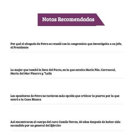
Notas Recomendadas
Por qué el abogado de Petro se reunió con la congresista que investigaba a su jefe,
el Presidente
La mujer que tumbó la lista del Pacto, en la que estaba María Fda. Carrascal,
María del Mar Pizarro y “Lalis
Los opositores de Petro no tuvieron más opción que criticar la puerta por la que
entró a la Casa Blanca
Así encontraron el cuerpo del cura Camilo Torres, 60 años después de haber sido
escondido por un general del Ejército