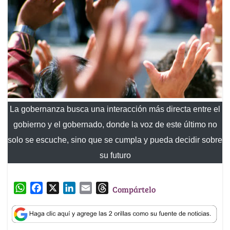
La gobernanza busca una interacción más directa entre el
gobierno y el gobernado, donde la voz de este último no
solo se escuche, sino que se cumpla y pueda decidir sobre
su futuro
W
F
X
L
E
T
Compártelo
h
a
i
m
h
a
c
n
a
r
t
e
k
i
e