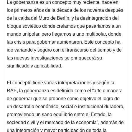
La gobernanza es un concepto muy reciente, nace en
s
b
e
l
a
los primeros años de la década de los noventa después
A
o
d
d
p
o
I
s
de la caída del Muro de Berlín, y la desintegración del
p
k
n
bloque soviético donde creíamos que pasaríamos a un
mundo unipolar, pero llegamos a uno multipolar, donde
las crisis para gobernar aumentaron. Este concepto ha
ido variando y seguro con el transcurso del tiempo y de
las nuevas investigaciones se enriquecerá su
significado y aplicabilidad.
El concepto tiene varias interpretaciones y según la
RAE, la gobernanza es definida como el “arte o manera
de gobernar que se propone como objetivo el logro de
un desarrollo económico, social e institucional duradero,
promoviendo un sano equilibrio entre el Estado, la
sociedad civil y el mercado de la economía”, además de
una integración y mayor participación de toda la