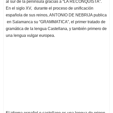
p
o
I
s
al sur de la península gracias a “LA RECONQUISTA”.
p
k
n
En el siglo XV, durante el proceso de unificación
española de sus reinos, ANTONIO DE NEBRIJA publica
en Salamanca su “GRAMMATICA”, el primer tratado de
gramática de la lengua Castellana, y también primero de
una lengua vulgar europea.
El idioma español o castellano es una lengua de origen