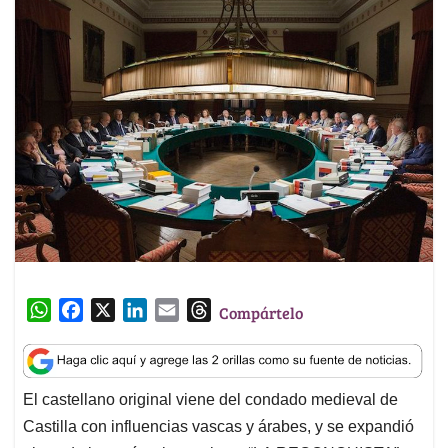
W
F
X
L
E
T
Compártelo
h
a
i
m
h
a
c
n
a
r
t
e
k
i
e
El castellano original viene del condado medieval de
s
b
e
l
a
Castilla con influencias vascas y árabes, y se expandió
A
o
d
d