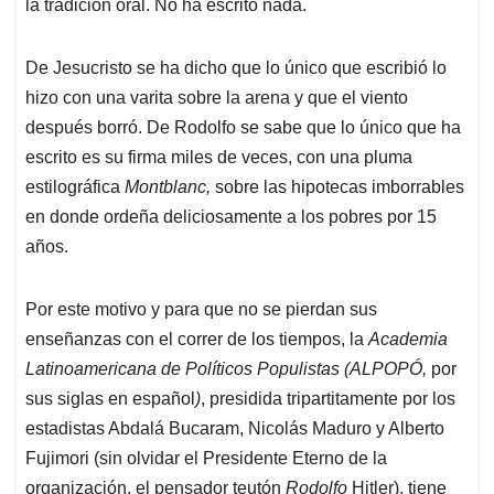
p
k
n
la tradición oral. No ha escrito nada.
De Jesucristo se ha dicho que lo único que escribió lo
hizo con una varita sobre la arena y que el viento
después borró. De Rodolfo se sabe que lo único que ha
escrito es su firma miles de veces, con una pluma
estilográfica
Montblanc,
sobre las hipotecas imborrables
en donde ordeña deliciosamente a los pobres por 15
años.
Por este motivo y para que no se pierdan sus
enseñanzas con el correr de los tiempos, la
Academia
Latinoamericana de Políticos Populistas (ALPOPÓ,
por
sus siglas en español
)
, presidida tripartitamente por los
estadistas Abdalá Bucaram, Nicolás Maduro y Alberto
Fujimori (sin olvidar el Presidente Eterno de la
organización, el pensador teutón
Rodolfo
Hitler), tiene