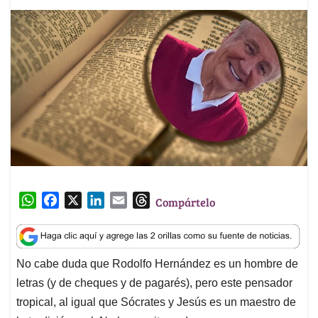
W
F
X
L
E
T
Compártelo
h
a
i
m
h
a
c
n
a
r
t
e
k
i
e
No cabe duda que Rodolfo Hernández es un hombre de
s
b
e
l
a
letras (y de cheques y de pagarés), pero este pensador
A
o
d
d
p
o
I
s
tropical, al igual que Sócrates y Jesús es un maestro de