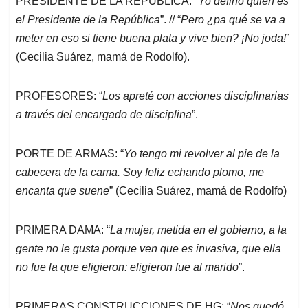
PRESIDENTE DE LA REPÚBLICA: “
Yo defino quien es
el Presidente de la República
”. // “
Pero ¿pa qué se va a
meter en eso si tiene buena plata y vive bien? ¡No joda!
”
(Cecilia Suárez, mamá de Rodolfo).
PROFESORES: “
Los apreté con acciones disciplinarias
a través del encargado de disciplina
”.
PORTE DE ARMAS: “
Yo tengo mi revolver al pie de la
cabecera de la cama. Soy feliz echando plomo, me
encanta que suene
” (Cecilia Suárez, mamá de Rodolfo)
PRIMERA DAMA: “
La mujer, metida en el gobierno, a la
gente no le gusta porque ven que es invasiva, que ella
no fue la que eligieron: eligieron fue al marido
”.
PRIMERAS CONSTRUCCIONES DE HG: “
Nos quedó