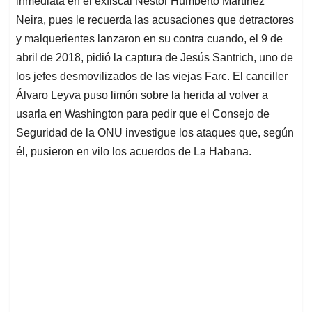
inmediata en el exfiscal Néstor Humberto Martínez
A
o
d
d
p
o
I
s
Neira, pues le recuerda las acusaciones que detractores
p
k
n
y malquerientes lanzaron en su contra cuando, el 9 de
abril de 2018, pidió la captura de Jesús Santrich, uno de
los jefes desmovilizados de las viejas Farc. El canciller
Álvaro Leyva puso limón sobre la herida al volver a
usarla en Washington para pedir que el Consejo de
Seguridad de la ONU investigue los ataques que, según
él, pusieron en vilo los acuerdos de La Habana.