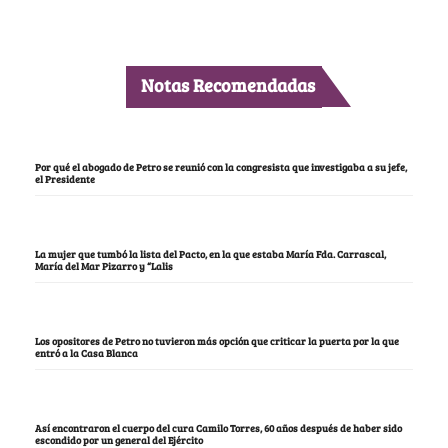
Notas Recomendadas
Por qué el abogado de Petro se reunió con la congresista que investigaba a su jefe,
el Presidente
La mujer que tumbó la lista del Pacto, en la que estaba María Fda. Carrascal,
María del Mar Pizarro y “Lalis
Los opositores de Petro no tuvieron más opción que criticar la puerta por la que
entró a la Casa Blanca
Así encontraron el cuerpo del cura Camilo Torres, 60 años después de haber sido
escondido por un general del Ejército