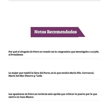
Notas Recomendadas
Por qué el abogado de Petro se reunió con la congresista que investigaba a su jefe,
el Presidente
La mujer que tumbó la lista del Pacto, en la que estaba María Fda. Carrascal,
María del Mar Pizarro y “Lalis
Los opositores de Petro no tuvieron más opción que criticar la puerta por la que
entró a la Casa Blanca