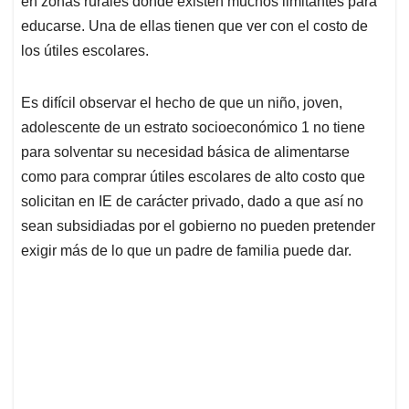
en zonas rurales donde existen muchos limitantes para
A
o
d
d
p
o
I
s
educarse. Una de ellas tienen que ver con el costo de
p
k
n
los útiles escolares.
Es difícil observar el hecho de que un niño, joven,
adolescente de un estrato socioeconómico 1 no tiene
para solventar su necesidad básica de alimentarse
como para comprar útiles escolares de alto costo que
solicitan en IE de carácter privado, dado a que así no
sean subsidiadas por el gobierno no pueden pretender
exigir más de lo que un padre de familia puede dar.