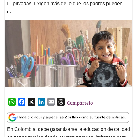
IE privadas. Exigen más de lo que los padres pueden
dar
W
F
X
L
E
T
Compártelo
h
a
i
m
h
a
c
n
a
r
t
e
k
i
e
En Colombia, debe garantizarse la educación de calidad
s
b
e
l
a