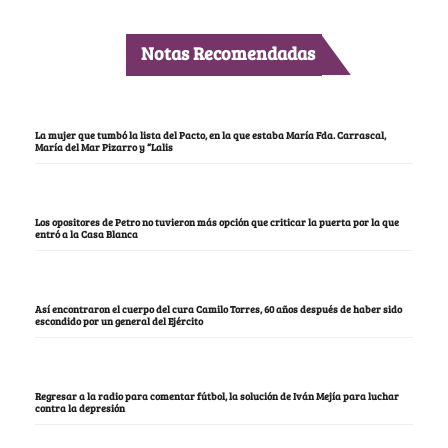
Notas Recomendadas
La mujer que tumbó la lista del Pacto, en la que estaba María Fda. Carrascal,
María del Mar Pizarro y “Lalis
Los opositores de Petro no tuvieron más opción que criticar la puerta por la que
entró a la Casa Blanca
Así encontraron el cuerpo del cura Camilo Torres, 60 años después de haber sido
escondido por un general del Ejército
Regresar a la radio para comentar fútbol, la solución de Iván Mejía para luchar
contra la depresión