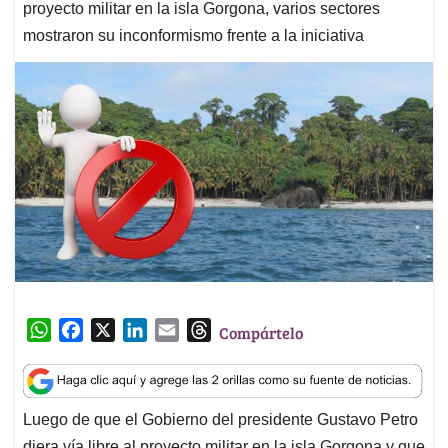
proyecto militar en la isla Gorgona, varios sectores
mostraron su inconformismo frente a la iniciativa
W
F
X
L
E
T
Compártelo
h
a
i
m
h
a
c
n
a
r
t
e
k
i
e
Luego de que el Gobierno del presidente Gustavo Petro
s
b
e
l
a
diera vía libre al proyecto militar en la isla Gorgona y que