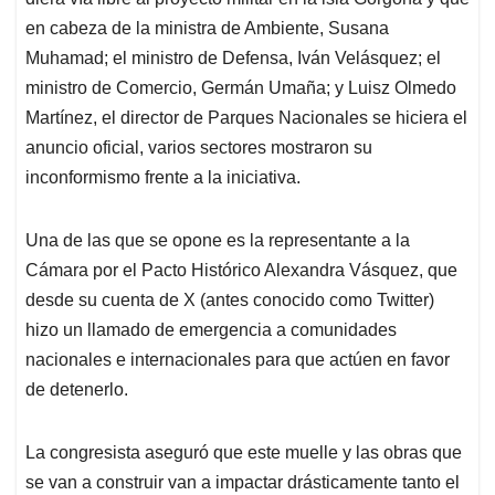
A
o
d
d
p
o
I
s
en cabeza de la ministra de Ambiente, Susana
p
k
n
Muhamad; el ministro de Defensa, Iván Velásquez; el
ministro de Comercio, Germán Umaña; y Luisz Olmedo
Martínez, el director de Parques Nacionales se hiciera el
anuncio oficial, varios sectores mostraron su
inconformismo frente a la iniciativa.
Una de las que se opone es la representante a la
Cámara por el Pacto Histórico Alexandra Vásquez, que
desde su cuenta de X (antes conocido como Twitter)
hizo un llamado de emergencia a comunidades
nacionales e internacionales para que actúen en favor
de detenerlo.
La congresista aseguró que este muelle y las obras que
se van a construir van a impactar drásticamente tanto el