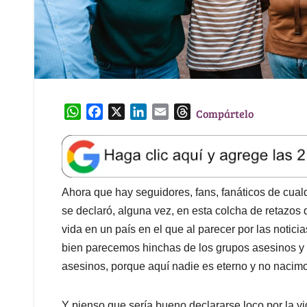
W
F
X
L
E
T
Compártelo
h
a
i
m
h
a
c
n
a
r
t
e
k
i
e
s
b
e
l
a
A
o
d
d
Ahora que hay seguidores, fans, fanáticos de cualq
p
o
I
s
se declaró, alguna vez, en esta colcha de retazos 
p
k
n
vida en un país en el que al parecer por las notici
bien parecemos hinchas de los grupos asesinos y
asesinos, porque aquí nadie es eterno y no nacimos
Y pienso que sería bueno declararse loco por la v