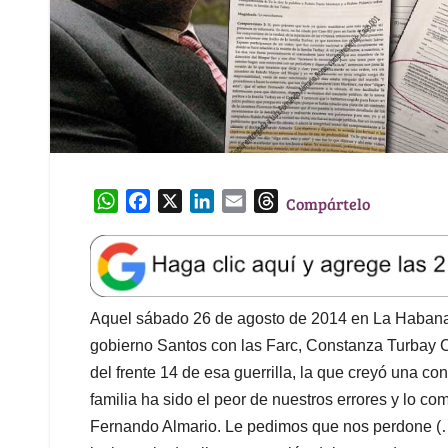
W
F
X
L
E
T
Compártelo
h
a
i
m
h
a
c
n
a
r
t
e
k
i
e
s
b
e
l
a
A
o
d
d
Aquel sábado 26 de agosto de 2014 en La Habana
p
o
I
s
gobierno Santos con las Farc, Constanza Turbay
p
k
n
del frente 14 de esa guerrilla, la que creyó una co
familia ha sido el peor de nuestros errores y lo com
Fernando Almario. Le pedimos que nos perdone (…)”