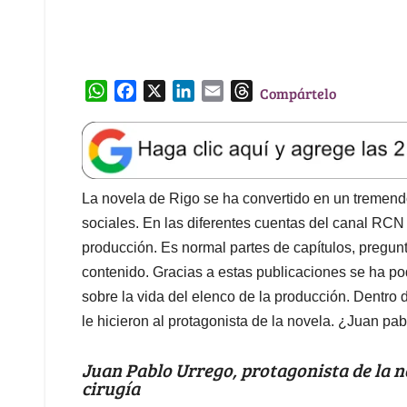
W
F
X
L
E
T
Compártelo
h
a
i
m
h
a
c
n
a
r
t
e
k
i
e
s
b
e
l
a
A
o
d
d
La novela de Rigo se ha convertido en un tremendo 
p
o
I
s
sociales. En las diferentes cuentas del canal RCN
p
k
n
producción. Es normal partes de capítulos, pregunt
contenido. Gracias a estas publicaciones se ha po
sobre la vida del elenco de la producción. Dentro
le hicieron al protagonista de la novela. ¿Juan pa
Juan Pablo Urrego, protagonista de la n
cirugía