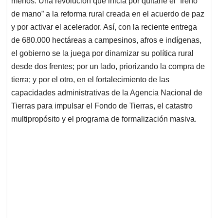
p
o
I
s
menos. Una revolución que inicia por quitarle el “freno
p
k
n
de mano” a la reforma rural creada en el acuerdo de paz
y por activar el acelerador. Así, con la reciente entrega
de 680.000 hectáreas a campesinos, afros e indígenas,
el gobierno se la juega por dinamizar su política rural
desde dos frentes; por un lado, priorizando la compra de
tierra; y por el otro, en el fortalecimiento de las
capacidades administrativas de la Agencia Nacional de
Tierras para impulsar el Fondo de Tierras, el catastro
multipropósito y el programa de formalización masiva.