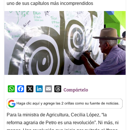
uno de sus capítulos más incomprendidos
W
F
X
L
E
T
Compártelo
h
a
i
m
h
a
c
n
a
r
t
e
k
i
e
Para la ministra de Agricultura, Cecilia López, “la
s
b
e
l
a
reforma agraria de Petro es una revolución”. Ni más, ni
A
o
d
d