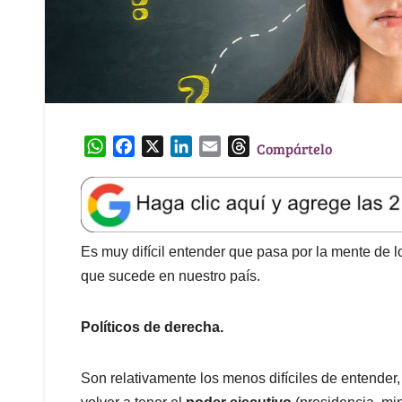
W
F
X
L
E
T
Compártelo
h
a
i
m
h
a
c
n
a
r
t
e
k
i
e
s
b
e
l
a
A
o
d
d
Es muy difícil entender que pasa por la mente de 
p
o
I
s
que sucede en nuestro país.
p
k
n
Políticos de derecha.
Son relativamente los menos difíciles de entende