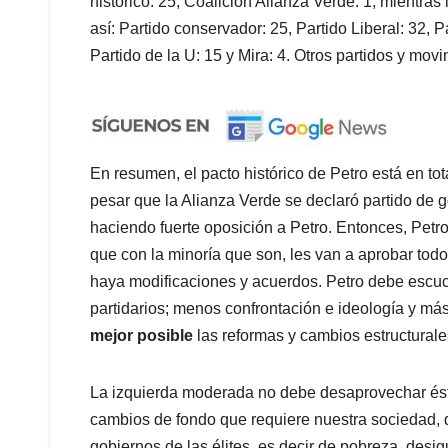
histórico: 25, Coalición Alianza Verde: 1, mientras
así: Partido conservador: 25, Partido Liberal: 32, 
Partido de la U: 15 y Mira: 4. Otros partidos y mov
En resumen, el pacto histórico de Petro está en to
pesar que la Alianza Verde se declaró partido de 
haciendo fuerte oposición a Petro. Entonces, Petro 
que con la minoría que son, les van a aprobar tod
haya modificaciones y acuerdos. Petro debe escuch
partidarios; menos confrontación e ideología y más 
mejor posible
las reformas y cambios estructurale
La izquierda moderada no debe desaprovechar ésta
cambios de fondo que requiere nuestra sociedad, d
gobiernos de las élites, es decir de pobreza, desig