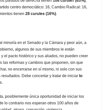
 los partidos de derecha tienen
108 curule
s
(63%)
,
Partido centro democrático: 16, Cambio Radical: 16,
imientos tienen
28 curules (16%)
.
tal minoría en el Senado y la Cámara y peor aún, a
gobierno, algunos de sus miembros le están
y el pacto histórico y sus aliados, no pueden creer
os las reformas y cambios que proponen, sin que
ar, no encerrarse en sí mismo, ni solo con sus
resultados. Debe concertar y tratar de iniciar
lo
s.
, posiblemente única oportunidad de iniciar los
e lo contrario nos esperan otros 100 años de
ualdad, atraso, corrupción, violencia.