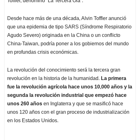
p
o
I
s
Toffler, denominó “La Tercera Ola”.
p
k
n
Desde hace más de una década, Alvin Toffler anunció
que una epidemia de tipo SARS (Síndrome Respiratorio
Agudo Severo) originada en la China o un conflicto
China-Taiwan, podría poner a los gobiernos del mundo
en profundas crisis económicas.
La revolución del conocimiento será la tercera gran
revolución en la historia de la humanidad.
La primera
fue la revolución agrícola hace unos 10,000 años y la
segunda la revolución industrial que empezó hace
unos 260 años
en Inglaterra y que se masificó hace
unos 120 años con el gran proceso de industrialización
en los Estados Unidos.