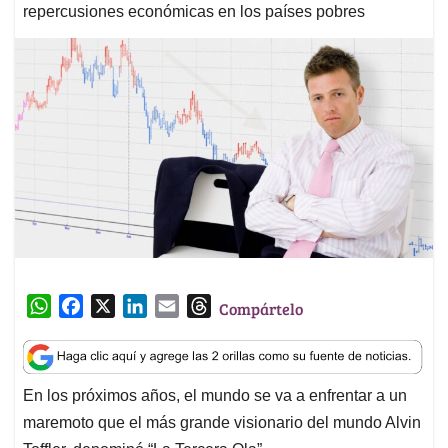
repercusiones económicas en los países pobres
W
F
X
L
E
T
Compártelo
h
a
i
m
h
a
c
n
a
r
t
e
k
i
e
En los próximos años, el mundo se va a enfrentar a un
s
b
e
l
a
maremoto que el más grande visionario del mundo Alvin
A
o
d
d