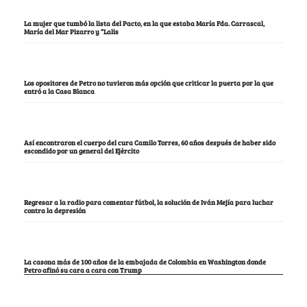
La mujer que tumbó la lista del Pacto, en la que estaba María Fda. Carrascal,
María del Mar Pizarro y “Lalis
Los opositores de Petro no tuvieron más opción que criticar la puerta por la que
entró a la Casa Blanca
Así encontraron el cuerpo del cura Camilo Torres, 60 años después de haber sido
escondido por un general del Ejército
Regresar a la radio para comentar fútbol, la solución de Iván Mejía para luchar
contra la depresión
La casona más de 100 años de la embajada de Colombia en Washington donde
Petro afinó su cara a cara con Trump