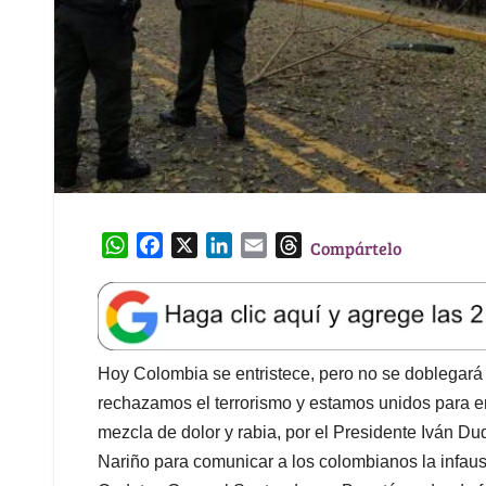
W
F
X
L
E
T
Compártelo
h
a
i
m
h
a
c
n
a
r
t
e
k
i
e
s
b
e
l
a
A
o
d
d
Hoy Colombia se entristece, pero no se doblegará 
p
o
I
s
rechazamos el terrorismo y estamos unidos para en
p
k
n
mezcla de dolor y rabia, por el Presidente Iván 
Nariño para comunicar a los colombianos la infaust