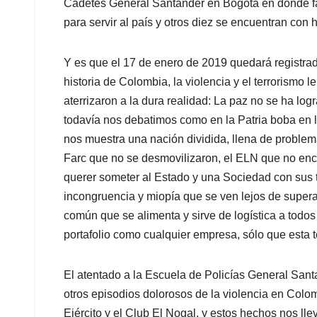
Cadetes General Santander en Bogotá en donde fa
para servir al país y otros diez se encuentran con 
Y es que el 17 de enero de 2019 quedará registra
historia de Colombia, la violencia y el terrorismo 
aterrizaron a la dura realidad: La paz no se ha l
todavía nos debatimos como en la Patria boba en l
nos muestra una nación dividida, llena de problemas
Farc que no se desmovilizaron, el ELN que no enc
querer someter al Estado y una Sociedad con sus to
incongruencia y miopía que se ven lejos de supera
común que se alimenta y sirve de logística a todos 
portafolio como cualquier empresa, sólo que esta 
El atentado a la Escuela de Policías General San
otros episodios dolorosos de la violencia en Colo
Ejército y el Club El Nogal, y estos hechos nos ll