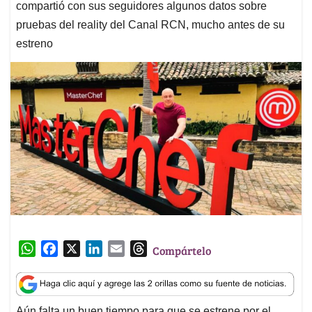
compartió con sus seguidores algunos datos sobre
pruebas del reality del Canal RCN, mucho antes de su
estreno
W
F
X
L
E
T
Compártelo
h
a
i
m
h
a
c
n
a
r
t
e
k
i
e
Aún falta un buen tiempo para que se estrene por el