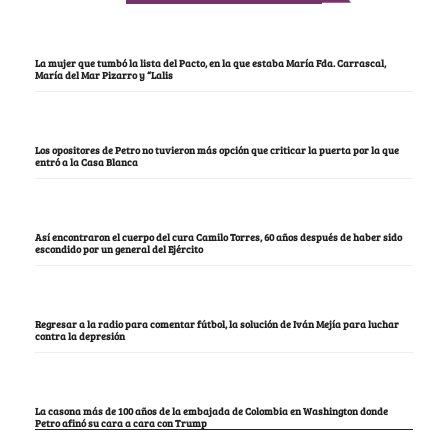
La mujer que tumbó la lista del Pacto, en la que estaba María Fda. Carrascal,
María del Mar Pizarro y “Lalis
Los opositores de Petro no tuvieron más opción que criticar la puerta por la que
entró a la Casa Blanca
Así encontraron el cuerpo del cura Camilo Torres, 60 años después de haber sido
escondido por un general del Ejército
Regresar a la radio para comentar fútbol, la solución de Iván Mejía para luchar
contra la depresión
La casona más de 100 años de la embajada de Colombia en Washington donde
Petro afinó su cara a cara con Trump