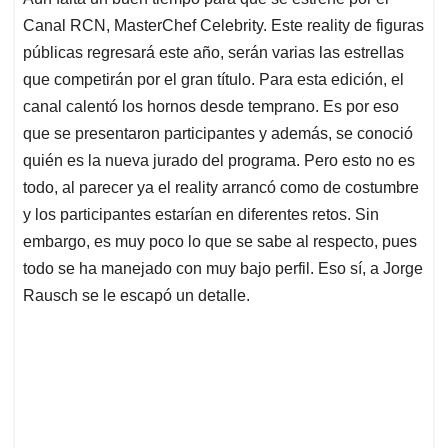
s
b
e
l
a
Canal RCN, MasterChef Celebrity. Este reality de figuras
A
o
d
d
p
o
I
s
públicas regresará este año, serán varias las estrellas
p
k
n
que competirán por el gran título. Para esta edición, el
canal calentó los hornos desde temprano. Es por eso
que se presentaron participantes y además, se conoció
quién es la nueva jurado del programa. Pero esto no es
todo, al parecer ya el reality arrancó como de costumbre
y los participantes estarían en diferentes retos. Sin
embargo, es muy poco lo que se sabe al respecto, pues
todo se ha manejado con muy bajo perfil. Eso sí, a Jorge
Rausch se le escapó un detalle.