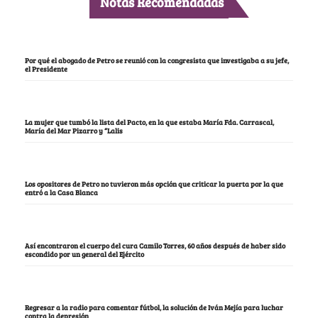
Notas Recomendadas
Por qué el abogado de Petro se reunió con la congresista que investigaba a su jefe,
el Presidente
La mujer que tumbó la lista del Pacto, en la que estaba María Fda. Carrascal,
María del Mar Pizarro y “Lalis
Los opositores de Petro no tuvieron más opción que criticar la puerta por la que
entró a la Casa Blanca
Así encontraron el cuerpo del cura Camilo Torres, 60 años después de haber sido
escondido por un general del Ejército
Regresar a la radio para comentar fútbol, la solución de Iván Mejía para luchar
contra la depresión