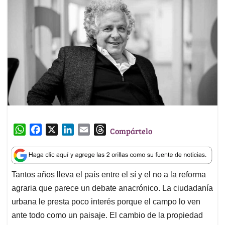
W
F
X
L
E
T
Compártelo
h
a
i
m
h
a
c
n
a
r
t
e
k
i
e
Tantos años lleva el país entre el sí y el no a la reforma
s
b
e
l
a
agraria que parece un debate anacrónico. La ciudadanía
A
o
d
d
p
o
I
s
urbana le presta poco interés porque el campo lo ven
p
k
n
ante todo como un paisaje. El cambio de la propiedad