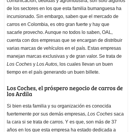
p
o
I
s
comunicación, bebidas y agroindustria, son solo algunos
p
k
n
de los sectores en los que esta familia bumanguesa ha
incursionado. Sin embargo, saben que el mercado de
carros en Colombia, es otro gran fuerte y hay que
sacarle provecho. Aunque no todos lo saben, OAL,
cuenta con dos empresas que se encargan de distribuir
varias marcas de vehículos en el país. Estas empresas
manejan marcas exclusivas y de gran valor. Se trata de
Los Coches
y
Los Autos
, los cuales llevan un buen
tiempo en el país generando un buen billete.
Los Coches, el próspero negocio de carros de
los Ardila
Si bien esta familia y su organización es conocida
fuertemente por sus demás empresas,
Los Coches
saca
la cara si se trata de carros. Y es que, son más de 37
años en los que esta empresa ha estado dedicada a