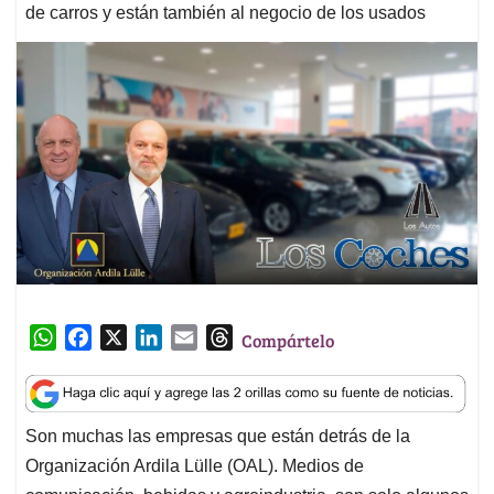
de carros y están también al negocio de los usados
W
F
X
L
E
T
Compártelo
h
a
i
m
h
a
c
n
a
r
t
e
k
i
e
Son muchas las empresas que están detrás de la
s
b
e
l
a
Organización Ardila Lülle (OAL). Medios de
A
o
d
d