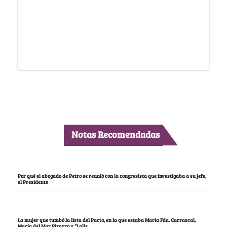
Notas Recomendadas
Por qué el abogado de Petro se reunió con la congresista que investigaba a su jefe,
el Presidente
La mujer que tumbó la lista del Pacto, en la que estaba María Fda. Carrascal,
María del Mar Pizarro y “Lalis