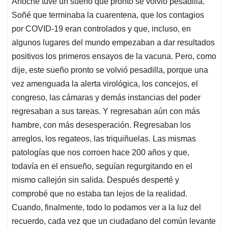
Anoche tuve un sueño que pronto se volvió pesadilla.
s
b
e
l
a
Soñé que terminaba la cuarentena, que los contagios
A
o
d
d
p
o
I
s
por COVID-19 eran controlados y que, incluso, en
p
k
n
algunos lugares del mundo empezaban a dar resultados
positivos los primeros ensayos de la vacuna. Pero, como
dije, este sueño pronto se volvió pesadilla, porque una
vez amenguada la alerta virológica, los concejos, el
congreso, las cámaras y demás instancias del poder
regresaban a sus tareas. Y regresaban aún con más
hambre, con más desesperación. Regresaban los
arreglos, los regateos, las triquiñuelas. Las mismas
patologías que nos corroen hace 200 años y que,
todavía en el ensueño, seguían regurgitando en el
mismo callejón sin salida. Después desperté y
comprobé que no estaba tan lejos de la realidad.
Cuando, finalmente, todo lo podamos ver a la luz del
recuerdo, cada vez que un ciudadano del común levante