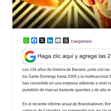
W
F
X
L
E
T
Compártelo
h
a
i
m
h
a
c
n
a
r
t
e
k
i
e
s
b
e
l
a
A
o
d
d
Los 134 años de historia de Bavaria, junto con la
p
o
I
s
los Santo Domingo hasta 2005 y la multinacional 
p
k
n
han convertido en una empresa referente a nivel n
portafolio de marcas bastante queridas y de alta r
En el reciente informe anual de Brandvalorum, fir
valiosas de Colombia, no sorprendió que, en las r