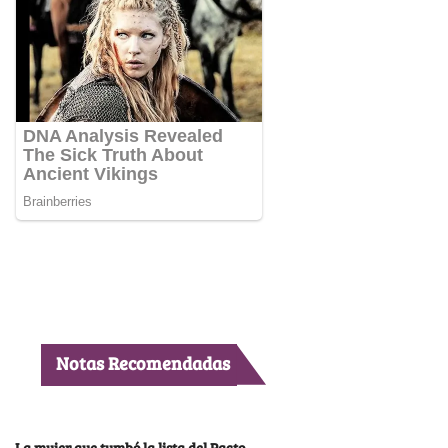
Notas Recomendadas
La mujer que tumbó la lista del Pacto,