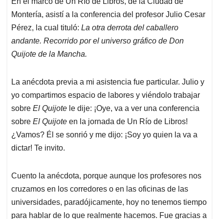
En el marco de Un Río de Libros, de la Ciudad de
s
b
e
l
a
Montería, asistí a la conferencia del profesor Julio Cesar
A
o
d
d
p
o
I
s
Pérez, la cual tituló:
La otra derrota del caballero
p
k
n
andante. Recorrido por el universo gráfico de Don
Quijote de la Mancha.
La anécdota previa a mi asistencia fue particular. Julio y
yo compartimos espacio de labores y viéndolo trabajar
sobre
El Quijote
le dije: ¡Oye, va a ver una conferencia
sobre
El Quijote
en la jornada de Un Río de Libros!
¿Vamos? Él se sonrió y me dijo: ¡Soy yo quien la va a
dictar! Te invito.
Cuento la anécdota, porque aunque los profesores nos
cruzamos en los corredores o en las oficinas de las
universidades, paradójicamente, hoy no tenemos tiempo
para hablar de lo que realmente hacemos. Fue gracias a