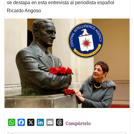
se destapa en esta entrevista al periodista español
Ricardo Angoso
W
F
X
L
E
T
Compártelo
h
a
i
m
h