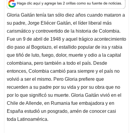
a
c
n
a
r
t
e
k
i
e
Gloria Gaitán tenía tan sólo diez años cuando mataron a
s
b
e
l
a
su padre, Jorge Eliécer Gaitán, el líder liberal más
A
o
d
d
p
o
I
s
carismático y controvertido de la historia de Colombia.
p
k
n
Fue un 9 de abril de 1948 y aquel trágico acontecimiento
dio paso al Bogotazo, el estallido popular de ira y rabia
que tiñó de luto, fuego, dolor, muerte y odio a la capital
colombiana, pero también a todo el país. Desde
entonces, Colombia cambió para siempre y el país no
volvió a ser el mismo. Pero Gloria prefiere que
recuerden a su padre por su vida y por su obra que no
por lo que significó su muerte. Gloria Gaitán vivió en el
Chile de Allende, en Rumania fue embajadora y en
España estudió un posgrado, amén de conocer casi
toda Latinoamérica.