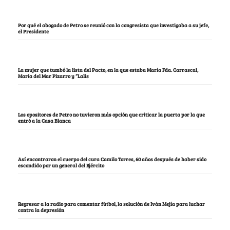
Por qué el abogado de Petro se reunió con la congresista que investigaba a su jefe,
el Presidente
La mujer que tumbó la lista del Pacto, en la que estaba María Fda. Carrascal,
María del Mar Pizarro y “Lalis
Los opositores de Petro no tuvieron más opción que criticar la puerta por la que
entró a la Casa Blanca
Así encontraron el cuerpo del cura Camilo Torres, 60 años después de haber sido
escondido por un general del Ejército
Regresar a la radio para comentar fútbol, la solución de Iván Mejía para luchar
contra la depresión