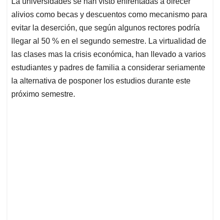
La universidades se han visto enfrentadas a ofrecer
s
b
e
l
a
alivios como becas y descuentos como mecanismo para
A
o
d
d
p
o
I
s
evitar la deserción, que según algunos rectores podría
p
k
n
llegar al 50 % en el segundo semestre. La virtualidad de
las clases mas la crisis económica, han llevado a varios
estudiantes y padres de familia a considerar seriamente
la alternativa de posponer los estudios durante este
próximo semestre.