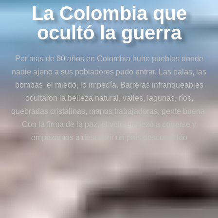
La Colombia que
ocultó la guerra
Por más de 60 años en Colombia hubo pueblos donde
nadie ajeno a sus pobladores pudo entrar. Las balas, las
bombas, el miedo, lo impedía. Barreras infranqueables
ocultaron la belleza natural, valles, lagunas, ríos,
quebradas cristalinas, manos trabajadoras, gente buena.
Con la firma de la paz, el velo empezó a correrse y
empezamos a descubrir un país desconocido