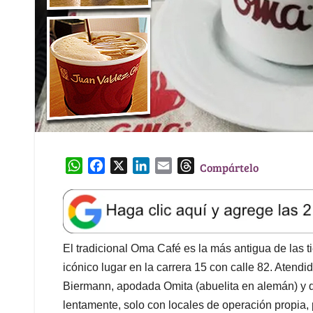
W
F
X
L
E
T
Compártelo
h
a
i
m
h
a
c
n
a
r
t
e
k
i
e
s
b
e
l
a
A
o
d
d
El tradicional Oma Café es la más antigua de las 
p
o
I
s
icónico lugar en la carrera 15 con calle 82. Aten
p
k
n
Biermann, apodada Omita (abuelita en alemán) y 
lentamente, solo con locales de operación propia, 