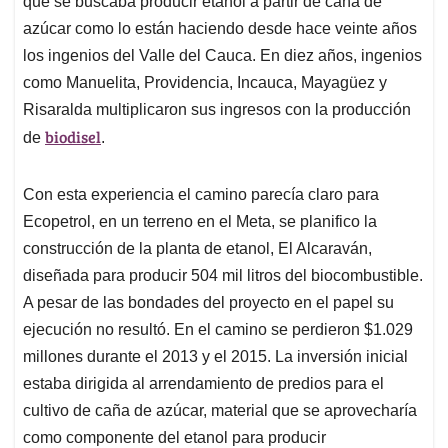
p
o
I
s
que se buscaba producir etanol a partir de caña de
p
k
n
azúcar como lo están haciendo desde hace veinte años
los ingenios del Valle del Cauca. En diez años, ingenios
como Manuelita, Providencia, Incauca, Mayagüez y
Risaralda multiplicaron sus ingresos con la producción
biodisel
de
.
Con esta experiencia el camino parecía claro para
Ecopetrol, en un terreno en el Meta, se planifico la
construcción de la planta de etanol, El Alcaraván,
diseñada para producir 504 mil litros del biocombustible.
A pesar de las bondades del proyecto en el papel su
ejecución no resultó. En el camino se perdieron $1.029
millones durante el 2013 y el 2015. La inversión inicial
estaba dirigida al arrendamiento de predios para el
cultivo de caña de azúcar, material que se aprovecharía
como componente del etanol para producir