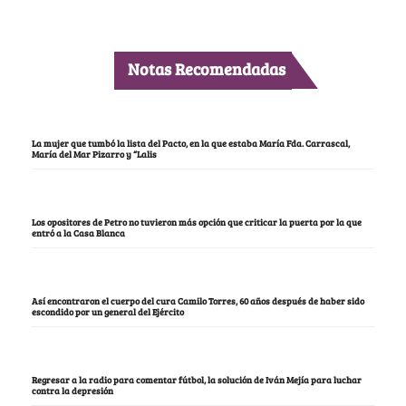
Notas Recomendadas
La mujer que tumbó la lista del Pacto, en la que estaba María Fda. Carrascal,
María del Mar Pizarro y “Lalis
Los opositores de Petro no tuvieron más opción que criticar la puerta por la que
entró a la Casa Blanca
Así encontraron el cuerpo del cura Camilo Torres, 60 años después de haber sido
escondido por un general del Ejército
Regresar a la radio para comentar fútbol, la solución de Iván Mejía para luchar
contra la depresión