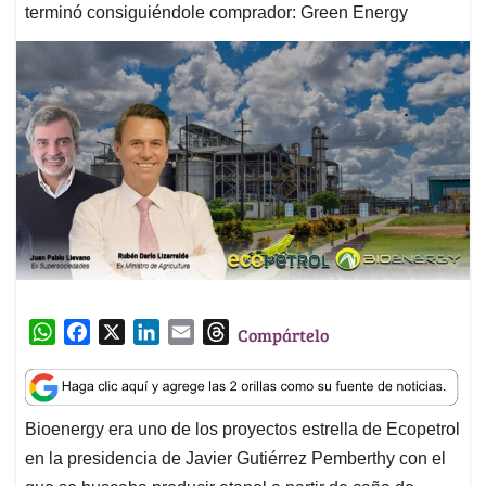
terminó consiguiéndole comprador: Green Energy
W
F
X
L
E
T
Compártelo
h
a
i
m
h
a
c
n
a
r
t
e
k
i
e
Bioenergy era uno de los proyectos estrella de Ecopetrol
s
b
e
l
a
en la presidencia de Javier Gutiérrez Pemberthy con el
A
o
d
d