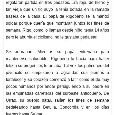
regalaron partida en tres pedazos. Era roja, de hierro y
A
o
d
d
p
o
I
s
tan vieja que un tío suyo la tenía botada en la ramada
p
k
n
trasera de la casa. El papá de Rigoberto se la mandó
soldar porque quería que montaran juntos los fines de
semana. Rigo, como lo llaman desde niño, tenía 14 años
pero le aburría el ciclismo, no le gustaba pedalear.
Se adoraban. Mientras su papá entrenaba para
mantenerse saludable, Rigoberto lo hacía para hacer
feliz a su progenitor, lo amaba. Tal vez los pulmones del
jovencito se empezaron a agrandar, sus piernas a
fortalecer y su corazón comenzó a latir como el de muy
pocos humanos por andar persiguiendo a su padre en
las empinadas carreteras del suroeste antioqueño. De
Urrao, su pueblo natal, salían los fines de semana
pedaleando hasta Betulia, Concordia y en los días
fuertes hasta Salgar.