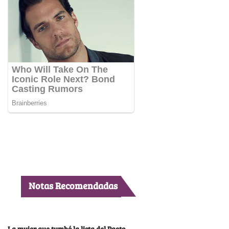
Notas Recomendadas
La mujer que tumbó la lista del Pacto,