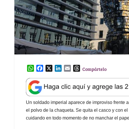
W
F
X
L
E
T
Compártelo
h
a
i
m
h
a
c
n
a
r
t
e
k
i
e
s
b
e
l
a
A
o
d
d
Un soldado imperial aparece de improviso frente 
p
o
I
s
el polvo de la chaqueta. Se quita el casco y con el
p
k
n
cuidando en todo momento de no manchar el pape