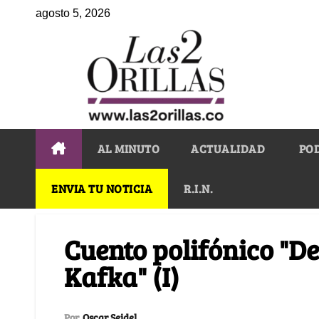
agosto 5, 2026
AL MINUTO
ACTUALIDAD
PO
ENVIA TU NOTICIA
R.I.N.
Cuento polifónico "D
Kafka" (I)
Por
Oscar Seidel