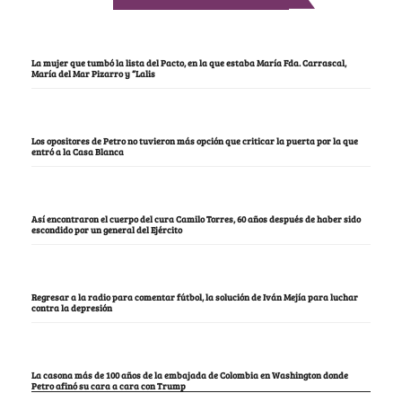
La mujer que tumbó la lista del Pacto, en la que estaba María Fda. Carrascal,
María del Mar Pizarro y “Lalis
Los opositores de Petro no tuvieron más opción que criticar la puerta por la que
entró a la Casa Blanca
Así encontraron el cuerpo del cura Camilo Torres, 60 años después de haber sido
escondido por un general del Ejército
Regresar a la radio para comentar fútbol, la solución de Iván Mejía para luchar
contra la depresión
La casona más de 100 años de la embajada de Colombia en Washington donde
Petro afinó su cara a cara con Trump