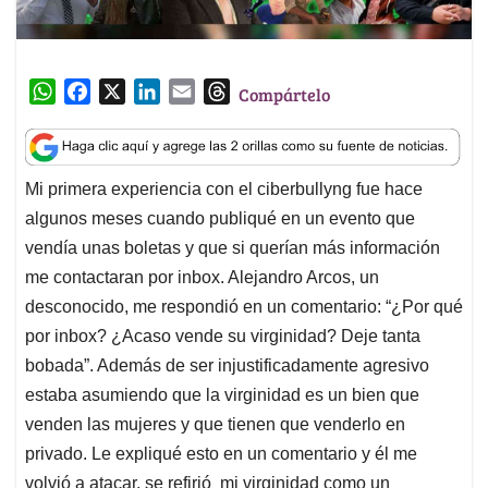
W
F
X
L
E
T
Compártelo
h
a
i
m
h
a
c
n
a
r
t
e
k
i
e
Mi primera experiencia con el ciberbullyng fue hace
s
b
e
l
a
algunos meses cuando publiqué en un evento que
A
o
d
d
p
o
I
s
vendía unas boletas y que si querían más información
p
k
n
me contactaran por inbox. Alejandro Arcos, un
desconocido, me respondió en un comentario: “¿Por qué
por inbox? ¿Acaso vende su virginidad? Deje tanta
bobada”. Además de ser injustificadamente agresivo
estaba asumiendo que la virginidad es un bien que
venden las mujeres y que tienen que venderlo en
privado. Le expliqué esto en un comentario y él me
volvió a atacar, se refirió mi virginidad como un